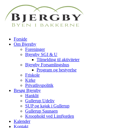
Forside
Om Bjergby
Foreninger
Bjergby SGI & U
Tilmelding til aktiviteter
Bjergby Forsamlingshus
Program og bestyrelse
Friskole
Kirke
Privatlivspolitik
Besøg Bjergby
Hanklit
Gullerup Udeliv
SUP og kajak i Gullerup
Gullerup Saunaen
Kroophold ved Limfjorden
Kalender
Kontakt