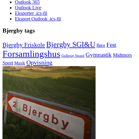
Outlook 365
Outlook Live
Eksporter .ics-fil
Eksport Outlook .ics-fil
Bjergby tags
Bjergby SGI&U
Bjergby Friskole
Fest
Børn
Forsamlingshus
Gymnastik
Midtmors
Gullerup Strand
Opvisning
Sport
Musik