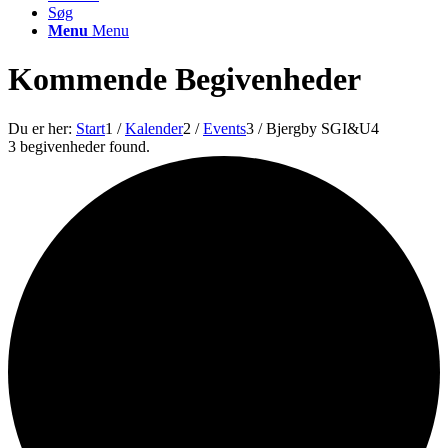
Søg
Menu
Menu
Kommende Begivenheder
Du er her:
Start
1
/
Kalender
2
/
Events
3
/
Bjergby SGI&U
4
3 begivenheder found.