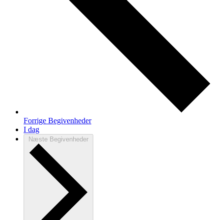
Forrige
Begivenheder
I dag
Næste
Begivenheder