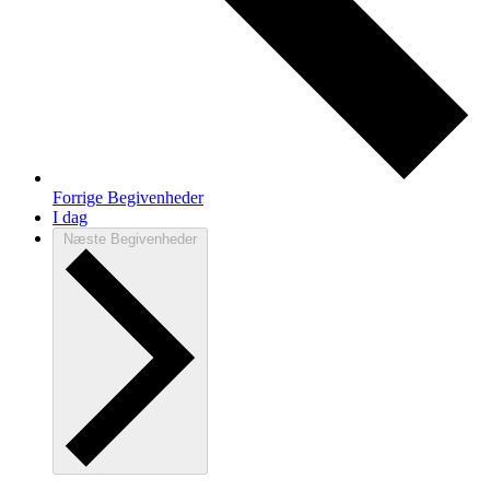
Forrige
Begivenheder
I dag
Næste
Begivenheder