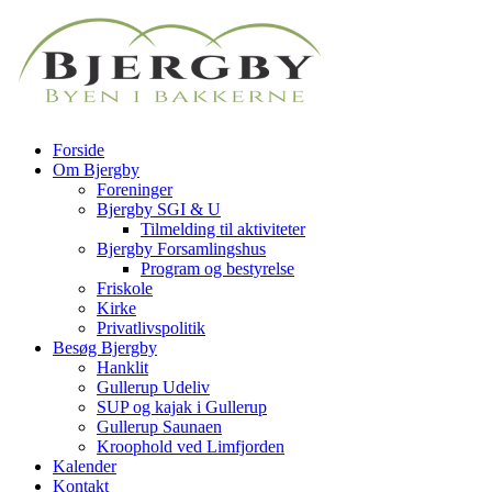
Forside
Om Bjergby
Foreninger
Bjergby SGI & U
Tilmelding til aktiviteter
Bjergby Forsamlingshus
Program og bestyrelse
Friskole
Kirke
Privatlivspolitik
Besøg Bjergby
Hanklit
Gullerup Udeliv
SUP og kajak i Gullerup
Gullerup Saunaen
Kroophold ved Limfjorden
Kalender
Kontakt