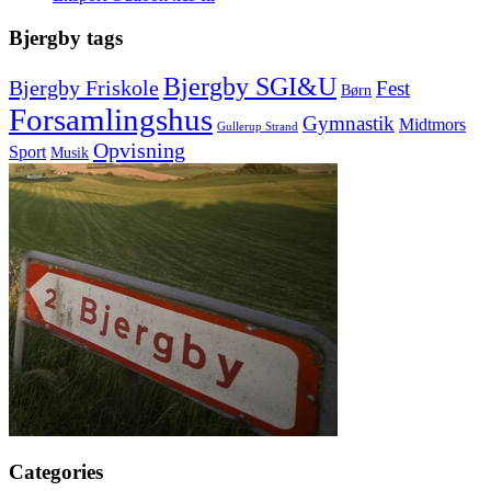
Bjergby tags
Bjergby SGI&U
Bjergby Friskole
Fest
Børn
Forsamlingshus
Gymnastik
Midtmors
Gullerup Strand
Opvisning
Sport
Musik
Categories