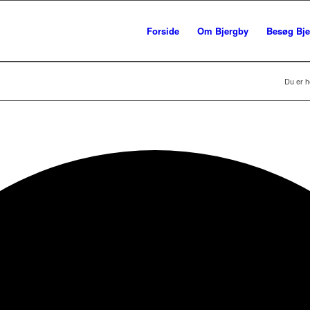
Forside
Om Bjergby
Besøg Bje
Du er h