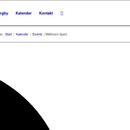
rgby
Kalender
Kontakt
er:
Start
/
Kalender
/
Events
/
Midtmors Sport