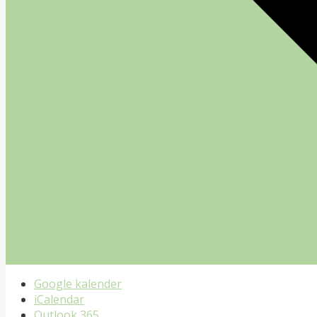
Google kalender
iCalendar
Outlook 365