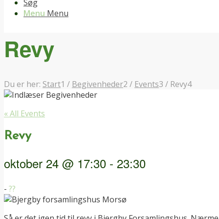
Søg
Menu
Menu
Revy
Du er her:
Start
1
/
Begivenheder
2
/
Events
3
/
Revy
4
« All Events
Revy
oktober 24 @ 17:30
-
23:30
-
??
Så er det igen tid til revy i Bjergby Forsamlingshus. Nærme