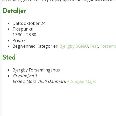
Detaljer
Dato:
oktober 24
Tidspunkt:
17:30 - 23:30
Pris:
??
Begivenhed Kategorier:
Bjergby SGI&U
,
Fest
,
Forsaml
Sted
Bjergby Forsamlingshus
Grydhøjvej 3
Erslev
,
Mors
7950
Danmark
+ Google Maps