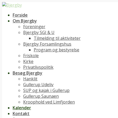
Forside
Om Bjergby
Foreninger
Bjergby SGI & U
Tilmelding til aktiviteter
Bjergby Forsamlingshus
Program og bestyrelse
Friskole
Kirke
Privatlivspolitik
Besøg Bjergby
Hanklit
Gullerup Udeliv
SUP og kajak i Gullerup
Gullerup Saunaen
Kroophold ved Limfjorden
Kalender
Kontakt