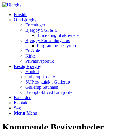
Forside
Om Bjergby
Foreninger
Bjergby SGI & U
Tilmelding til aktiviteter
Bjergby Forsamlingshus
Program og bestyrelse
Friskole
Kirke
Privatlivspolitik
Besøg Bjergby
Hanklit
Gullerup Udeliv
SUP og kajak i Gullerup
Gullerup Saunaen
Kroophold ved Limfjorden
Kalender
Kontakt
Søg
Menu
Menu
Kommende Begivenheder