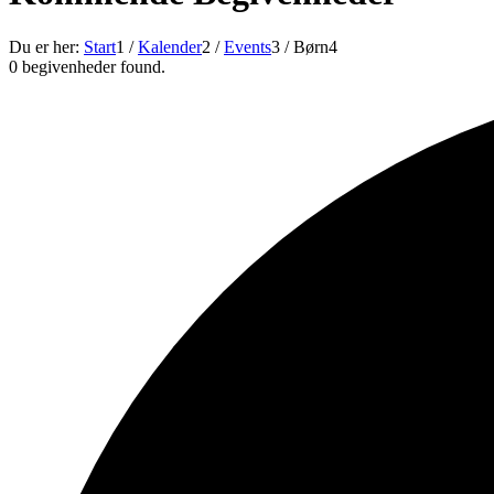
Du er her:
Start
1
/
Kalender
2
/
Events
3
/
Børn
4
0 begivenheder found.