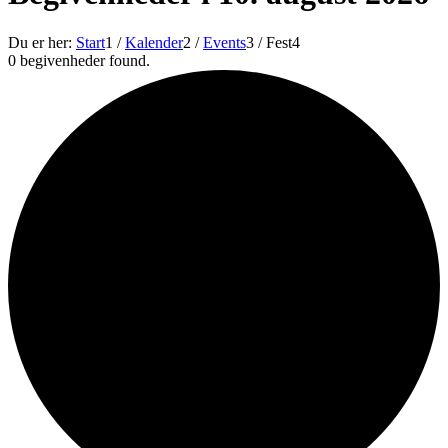
Du er her:
Start
1
/
Kalender
2
/
Events
3
/
Fest
4
0 begivenheder found.