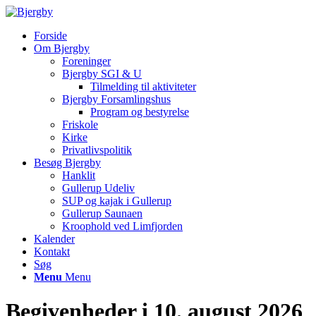
Forside
Om Bjergby
Foreninger
Bjergby SGI & U
Tilmelding til aktiviteter
Bjergby Forsamlingshus
Program og bestyrelse
Friskole
Kirke
Privatlivspolitik
Besøg Bjergby
Hanklit
Gullerup Udeliv
SUP og kajak i Gullerup
Gullerup Saunaen
Kroophold ved Limfjorden
Kalender
Kontakt
Søg
Menu
Menu
Begivenheder i 10. august 2026