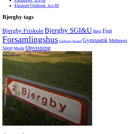
Eksporter .ics-fil
Eksport Outlook .ics-fil
Bjergby tags
Bjergby SGI&U
Bjergby Friskole
Fest
Børn
Forsamlingshus
Gymnastik
Midtmors
Gullerup Strand
Opvisning
Sport
Musik