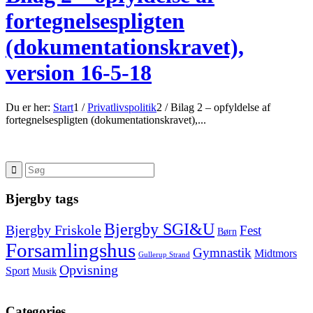
fortegnelsespligten
(dokumentationskravet),
version 16-5-18
Du er her:
Start
1
/
Privatlivspolitik
2
/
Bilag 2 – opfyldelse af
fortegnelsespligten (dokumentationskravet),...
Bjergby tags
Bjergby SGI&U
Bjergby Friskole
Fest
Børn
Forsamlingshus
Gymnastik
Midtmors
Gullerup Strand
Opvisning
Sport
Musik
Categories