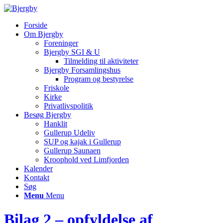
Forside
Om Bjergby
Foreninger
Bjergby SGI & U
Tilmelding til aktiviteter
Bjergby Forsamlingshus
Program og bestyrelse
Friskole
Kirke
Privatlivspolitik
Besøg Bjergby
Hanklit
Gullerup Udeliv
SUP og kajak i Gullerup
Gullerup Saunaen
Kroophold ved Limfjorden
Kalender
Kontakt
Søg
Menu
Menu
Bilag 2 – opfyldelse af